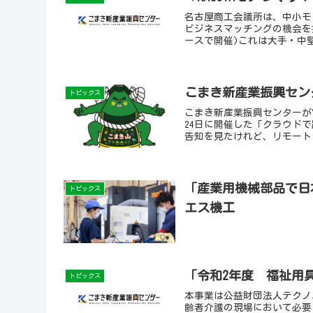
名古屋商工会議所は、中小モ
ビジネスマッチングの機会を提
ースで開催)これは大手・中堅
こまき新産業振興センタ
トピックス
こまき新産業振興センターがYo
24日に開催した「クラウド
告知を見たけれど、リモート
た・・という方はご一覧下さ
「産業用機械部品で日
トピックス
エス機工
「令和2年度 福祉用
トピックス
本事業は公益財団法人テクノ
齢者介護の現場において必要