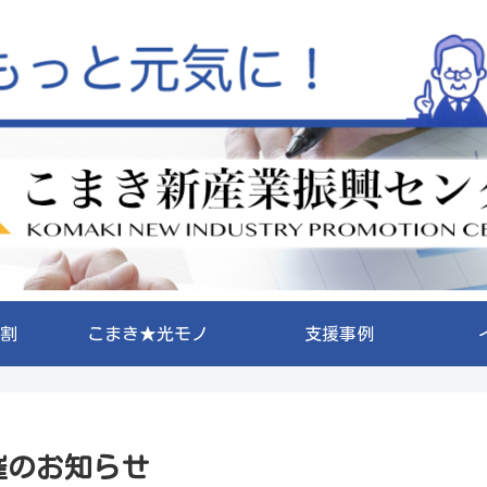
割
こまき★光モノ
支援事例
催のお知らせ