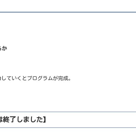
るか
力していくとプログラムが完成。
。
は終了しました】