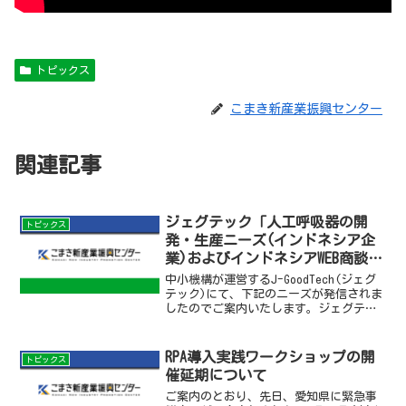
トピックス
こまき新産業振興センター
関連記事
ジェグテック「人工呼吸器の開
トピックス
発・生産ニーズ(インドネシア企
業)およびインドネシアWEB商談
会」のご案内
中小機構が運営するJ-GoodTech(ジェグ
テック)にて、下記のニーズが発信されま
したのでご案内いたします。ジェグテッ
クとは、日本の中小企業(約18,000社)と
国内大手企業(約540社)・海外企業(約
7,400社)をつなぐビジネスマッチ...
RPA導入実践ワークショップの開
トピックス
催延期について
ご案内のとおり、先日、愛知県に緊急事