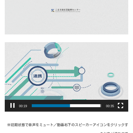
動
画
プ
レ
ー
ヤ
ー
00:19
00:35
※初期状態で音声をミュート／動画右下のスピーカーアイコンをクリックす