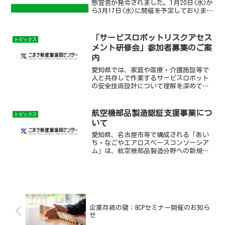
態宣言が発令されました。1月20日(水)か
ら3月17日(水)に開催を予定しております
「RPA導入実践ワークショップ」は、講師
と協議の結果、開催を延期させていただ
くことといたしました。何卒ご理解いた
「サービスロボットリスクアセス
トピックス
だきます...
メント研修会」参加者募集のご案
内
愛知県では、家庭や医療・介護施設等で
人と共存して作業するサービスロボット
の安全技術設計について理解を深めてい
ただくため、サービスロボットリスクア
セスメント研修会を開催いたします。こ
れは、ロボットの開発に取り組んでい
航空機部品製造認証支援事業につ
トピックス
る、またはこれから取り組も...
いて
愛知県、名古屋市等で構成される「あい
ち・なごやエアロスペースコンソーシア
ム」は、航空機部品製造分野への新規参
入を目指す中小企業の円滑な認証の取得
およびその適切な運用のために、認証取
得・運用の助言・指導を行う専門家を派
遣し、支援する予定です。...
企業存続の鍵：BCPセミナー開催のお知ら
せ