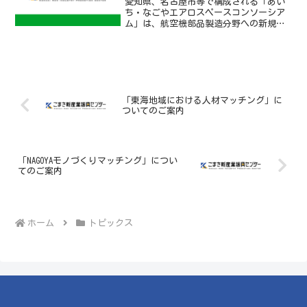
愛知県、名古屋市等で構成される「あい
ち・なごやエアロスペースコンソーシア
ム」は、航空機部品製造分野への新規参
入を目指す中小企業の円滑な認証の取得
およびその適切な運用のために、認証取
得・運用の助言・指導を行う専門家を派
遣し、支援する予定です。...
「東海地域における人材マッチング」に
ついてのご案内
「NAGOYAモノづくりマッチング」につい
てのご案内
ホーム
トピックス