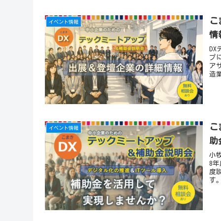
こ
イベント情報
情
D
プ
ア
造
こ
イベント情報
助
小
8
度
す。