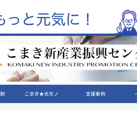
割
こまき★光モノ
支援事例