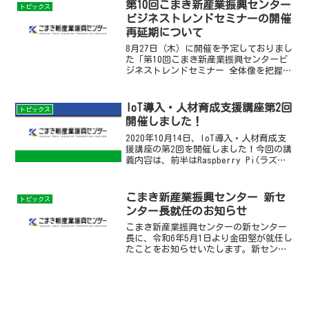
第10回こまき新産業振興センター
トピックス
ビジネストレンドセミナーの開催
再延期について
8月27日（木）に開催を予定しておりまし
た「第10回こまき新産業振興センタービ
ジネストレンドセミナー 全体像を把握す
れば怖くない！AI-OCRを体験しよう！」
は、新型コロナウイルス感染拡大防止の
観点から、開催を再度延期させていただ
IoT導入・人材育成支援講座第2回
トピックス
くこととい...
開催しました！
2020年10月14日、IoT導入・人材育成支
援講座の第2回を開催しました！今回の講
義内容は、前半はRaspberry Pi(ラズベ
リーパイ)について学び、後半はグループ
演習を行いました。グループ演習では、4
グループに分かれて受講者各社のI...
こまき新産業振興センター 新セ
トピックス
ンター長就任のお知らせ
こまき新産業振興センターの新センター
長に、令和6年5月1日より金田堅が就任し
たことをお知らせいたします。新センタ
ー長のもと、新たな5年間のスタートとし
て支援内容や体制を再整備して、事業を
推進していく所存です。