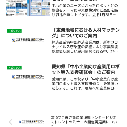
中小企業のニーズに合ったロボットとの
協働をテーマに平素は格別のご高配を賜
り御礼を申し上げます。去る1月28日
（水）、令和6年度「ロボット導入支援セ
ミナー」（主催：愛知県経済産業局産業
部産業振興課／共催：こまき新産業振興
「東海地域における人材マッチン
トピックス
センター、小牧市、小牧...
グ」についてのご案内
経済産業省中部経済産業局は、新型コロ
ナウイルス感染症の影響により事業環境
が激変し厳しい雇用情勢にある中、地域
関係機関との連携によって東海地域にお
ける在職者の雇用維持に資する企業間マ
ッチングを実施いたします。【申込方
愛知県「中小企業向け産業用ロボ
トピックス
法】以下の経済産業省中部経...
ット導入支援研修会」のご案内
愛知県は、この秋より「中小企業向け産
業用ロボット導入支援研修会」を開催い
たします。これは、現場への産業用ロボ
ット導入・活用の促進を図るため、産業
用ロボットの基本的な知識や、ロボット
を導入する際に具体的なシステム提案を
依頼するための仕様書とな...
第10回こまき新産業振興センタービジネ
ストレンドセミナーの開催再延期につい
て