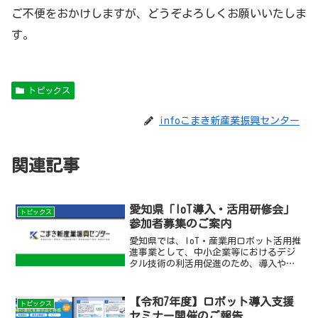
ご不便をおかけしますが、どうぞよろしくお願いいたしま
す。
トピックス
infoこまき新産業振興センター
関連記事
愛知県「IoT導入・活用研修会」
トピックス
参加者募集のご案内
愛知県では、IoT・産業用ロボット活用推
進事業として、中小企業等におけるデジ
タル技術の利活用促進のため、導入や活
用に関する相談対応やマッチング支援等
を行っており、その一環としてデジタル
技術の最新動向、データ活用のための研
【令和7年度】ロボット導入支援
トピックス
修会を開催します。I...
セミナー開催のご報告