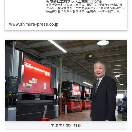
有限会社志村プレス工業所 | Home
有限会社志村プレス工業所は、昭和３９年創業の老舗企業
であり、精密板金加工が主力事業です。1個の試作開発から
多品種少量の生産体制を確立し金属のレーザー加工、鈑
金、溶接、プレス、アッセンブリーなどの工程がありま
す。どの工程においても最先端技術を...
www.shimura-press.co.jp
工場内と志村社長