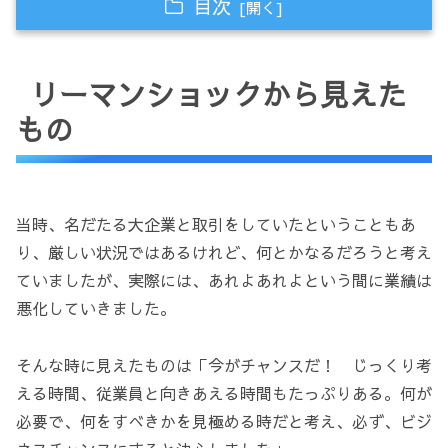
目次
リーマンショックから見えたもの
リーマンショックから見えた
省エネマネジメント
もの
無駄なエネルギーを徹底的にカット
脱炭素
IoTを積極導入
当時、名だたる大企業と取引をしていたということもあ
省エネとIoTのスパイラル
り、厳しい状況ではあるけれど、何とかなるだろうと考え
ていましたが、実際には、あれよあれよという間に業績は
技術と感性から生まれたビジネス
悪化していきました。
今まで、そしてこれからの会社像
有限会社志村プレス工業所のプロファイル
そんな時に見えたものは「今がチャンスだ！ じっくり考
える時間、従業員と向きあえる時間もたっぷりある。何が
必要で、何をすべきかを見極める時だと考え、必ず、ビジ